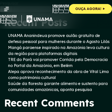
Skip
Pesquisar
to
Pesquisar
OUÇA AGORA!
content
Recent Posts
UNAMA Ananindeua promove aulão gratuito de
defesa pessoal para mulheres durante o Agosto Lilás
Mangá paraense inspirado na Amazônia leva cultura
da região para plataformas digitais
TRE do Pará vai promover Corrida pela Democracia
no Portal da Amazônia, em Belém
Alepa aprova reconhecimento da obra de Vital Lima
como patrimônio cultural
Saúde da floresta garante alimento e sustento para
comunidades amazônicas, aponta pesquisa
Recent Comments