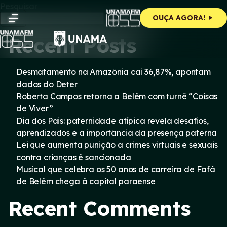
Skip
Pesquisar
to
Pesquisar
OUÇA AGORA!
content
Recent Posts
Desmatamento na Amazônia cai 36,87%, apontam
dados do Deter
Roberta Campos retorna a Belém com turnê “Coisas
de Viver”
Dia dos Pais: paternidade atípica revela desafios,
aprendizados e a importância da presença paterna
Lei que aumenta punição a crimes virtuais e sexuais
contra crianças é sancionada
Musical que celebra os 50 anos de carreira de Fafá
de Belém chega à capital paraense
Recent Comments