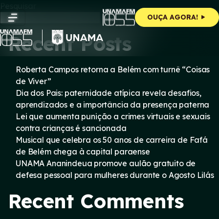
Skip
Pesquisar
to
Pesquisar
OUÇA AGORA!
content
Recent Posts
Roberta Campos retorna a Belém com turnê “Coisas
de Viver”
Dia dos Pais: paternidade atípica revela desafios,
aprendizados e a importância da presença paterna
Lei que aumenta punição a crimes virtuais e sexuais
contra crianças é sancionada
Musical que celebra os 50 anos de carreira de Fafá
de Belém chega à capital paraense
UNAMA Ananindeua promove aulão gratuito de
defesa pessoal para mulheres durante o Agosto Lilás
Recent Comments