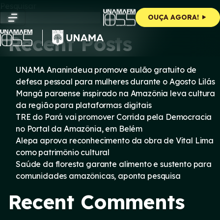
Skip
Pesquisar
to
Pesquisar
OUÇA AGORA!
content
Recent Posts
UNAMA Ananindeua promove aulão gratuito de
defesa pessoal para mulheres durante o Agosto Lilás
Mangá paraense inspirado na Amazônia leva cultura
da região para plataformas digitais
TRE do Pará vai promover Corrida pela Democracia
no Portal da Amazônia, em Belém
Alepa aprova reconhecimento da obra de Vital Lima
como patrimônio cultural
Saúde da floresta garante alimento e sustento para
comunidades amazônicas, aponta pesquisa
Recent Comments