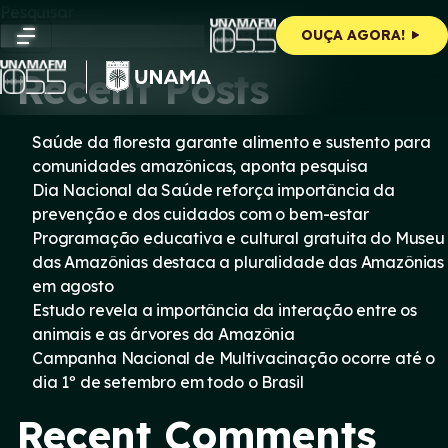
Skip
Pesquisar
to
Pesquisar
OUÇA AGORA!
content
Recent Posts
Saúde da floresta garante alimento e sustento para
comunidades amazônicas, aponta pesquisa
Dia Nacional da Saúde reforça importância da
prevenção e dos cuidados com o bem-estar
Programação educativa e cultural gratuita do Museu
das Amazônias destaca a pluralidade das Amazônias
em agosto
Estudo revela a importância da interação entre os
animais e as árvores da Amazônia
Campanha Nacional de Multivacinação ocorre até o
dia 1º de setembro em todo o Brasil
Recent Comments