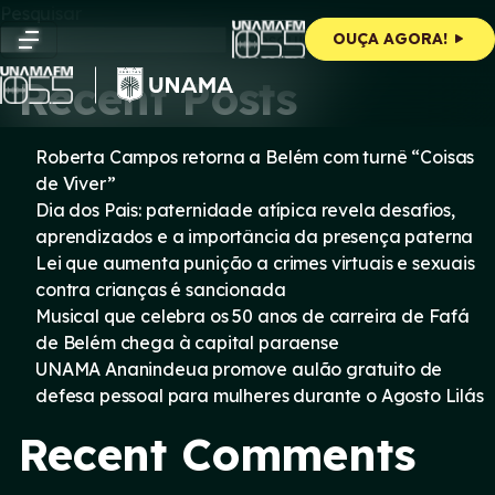
Skip
Pesquisar
to
Pesquisar
OUÇA AGORA!
content
Recent Posts
Roberta Campos retorna a Belém com turnê “Coisas
de Viver”
Dia dos Pais: paternidade atípica revela desafios,
aprendizados e a importância da presença paterna
Lei que aumenta punição a crimes virtuais e sexuais
contra crianças é sancionada
Musical que celebra os 50 anos de carreira de Fafá
de Belém chega à capital paraense
UNAMA Ananindeua promove aulão gratuito de
defesa pessoal para mulheres durante o Agosto Lilás
Recent Comments