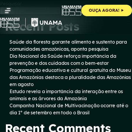
Skip
Pesquisar
to
Pesquisar
OUÇA AGORA!
content
Recent Posts
Saúde da floresta garante alimento e sustento para
comunidades amazônicas, aponta pesquisa
Dia Nacional da Saúde reforça importância da
prevenção e dos cuidados com o bem-estar
Programação educativa e cultural gratuita do Museu
das Amazônias destaca a pluralidade das Amazônias
em agosto
Estudo revela a importância da interação entre os
animais e as árvores da Amazônia
Campanha Nacional de Multivacinação ocorre até o
dia 1º de setembro em todo o Brasil
Recent Comments