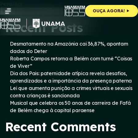
Skip
Pesquisar
to
Pesquisar
OUÇA AGORA!
content
Recent Posts
Desmatamento na Amazônia cai 36,87%, apontam
dados do Deter
Roberta Campos retorna a Belém com turnê “Coisas
de Viver”
Dia dos Pais: paternidade atípica revela desafios,
aprendizados e a importância da presença paterna
Lei que aumenta punição a crimes virtuais e sexuais
contra crianças é sancionada
Musical que celebra os 50 anos de carreira de Fafá
de Belém chega à capital paraense
Recent Comments