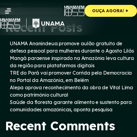
Skip
Pesquisar
to
Pesquisar
OUÇA AGORA!
content
Recent Posts
UNAMA Ananindeua promove aulão gratuito de
defesa pessoal para mulheres durante o Agosto Lilás
Mangá paraense inspirado na Amazônia leva cultura
da região para plataformas digitais
TRE do Pará vai promover Corrida pela Democracia
no Portal da Amazônia, em Belém
Alepa aprova reconhecimento da obra de Vital Lima
como patrimônio cultural
Saúde da floresta garante alimento e sustento para
comunidades amazônicas, aponta pesquisa
Recent Comments