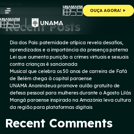
Skip
Pesquisar
to
Pesquisar
OUÇA AGORA!
content
Recent Posts
Dia dos Pais: paternidade atípica revela desafios,
aprendizados e a importância da presença paterna
Lei que aumenta punição a crimes virtuais e sexuais
contra crianças é sancionada
Musical que celebra os 50 anos de carreira de Fafá
de Belém chega à capital paraense
UNAMA Ananindeua promove aulão gratuito de
defesa pessoal para mulheres durante o Agosto Lilás
Mangá paraense inspirado na Amazônia leva cultura
da região para plataformas digitais
Recent Comments