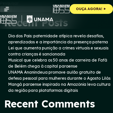
Skip
Pesquisar
to
Pesquisar
OUÇA AGORA!
content
Recent Posts
Dia dos Pais: paternidade atípica revela desafios,
aprendizados e a importância da presença paterna
Lei que aumenta punição a crimes virtuais e sexuais
contra crianças é sancionada
Musical que celebra os 50 anos de carreira de Fafá
de Belém chega à capital paraense
UNAMA Ananindeua promove aulão gratuito de
defesa pessoal para mulheres durante o Agosto Lilás
Mangá paraense inspirado na Amazônia leva cultura
da região para plataformas digitais
Recent Comments