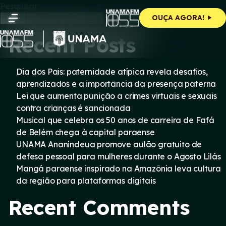
Skip
Pesquisar
to
Pesquisar
OUÇA AGORA!
content
Recent Posts
Dia dos Pais: paternidade atípica revela desafios,
aprendizados e a importância da presença paterna
Lei que aumenta punição a crimes virtuais e sexuais
contra crianças é sancionada
Musical que celebra os 50 anos de carreira de Fafá
de Belém chega à capital paraense
UNAMA Ananindeua promove aulão gratuito de
defesa pessoal para mulheres durante o Agosto Lilás
Mangá paraense inspirado na Amazônia leva cultura
da região para plataformas digitais
Recent Comments