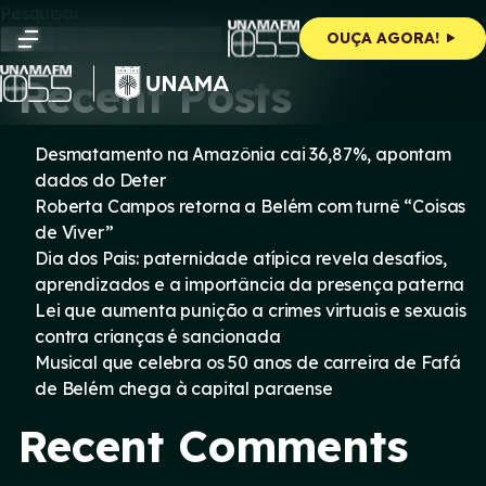
Skip
Pesquisar
to
Pesquisar
OUÇA AGORA!
content
Recent Posts
Desmatamento na Amazônia cai 36,87%, apontam
dados do Deter
Roberta Campos retorna a Belém com turnê “Coisas
de Viver”
Dia dos Pais: paternidade atípica revela desafios,
aprendizados e a importância da presença paterna
Lei que aumenta punição a crimes virtuais e sexuais
contra crianças é sancionada
Musical que celebra os 50 anos de carreira de Fafá
de Belém chega à capital paraense
Recent Comments