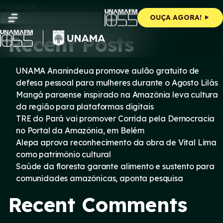
Skip
Pesquisar
to
Pesquisar
OUÇA AGORA!
content
Recent Posts
UNAMA Ananindeua promove aulão gratuito de
defesa pessoal para mulheres durante o Agosto Lilás
Mangá paraense inspirado na Amazônia leva cultura
da região para plataformas digitais
TRE do Pará vai promover Corrida pela Democracia
no Portal da Amazônia, em Belém
Alepa aprova reconhecimento da obra de Vital Lima
como patrimônio cultural
Saúde da floresta garante alimento e sustento para
comunidades amazônicas, aponta pesquisa
Recent Comments