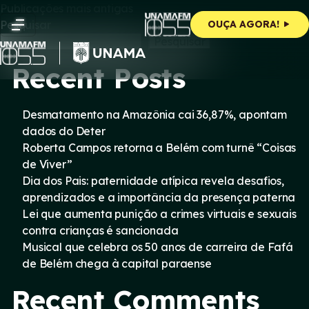
Navegação
Skip
Publicações mais antigas
to
Pesquisar
OUÇA AGORA!
content
por
Pesquisar
Recent Posts
posts
Desmatamento na Amazônia cai 36,87%, apontam
dados do Deter
Roberta Campos retorna a Belém com turnê “Coisas
de Viver”
Dia dos Pais: paternidade atípica revela desafios,
aprendizados e a importância da presença paterna
Lei que aumenta punição a crimes virtuais e sexuais
contra crianças é sancionada
Musical que celebra os 50 anos de carreira de Fafá
de Belém chega à capital paraense
Recent Comments