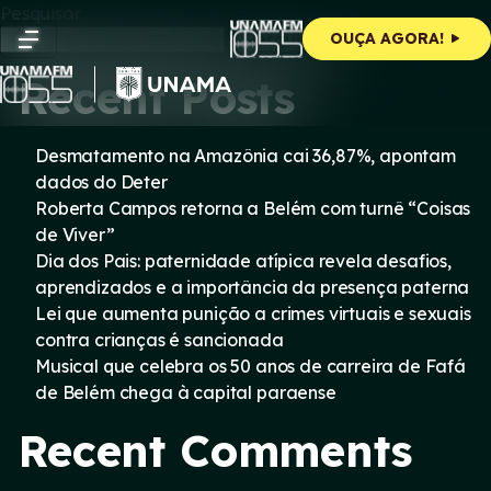
Skip
Pesquisar
to
Pesquisar
OUÇA AGORA!
content
Recent Posts
Desmatamento na Amazônia cai 36,87%, apontam
dados do Deter
Roberta Campos retorna a Belém com turnê “Coisas
de Viver”
Dia dos Pais: paternidade atípica revela desafios,
aprendizados e a importância da presença paterna
Lei que aumenta punição a crimes virtuais e sexuais
contra crianças é sancionada
Musical que celebra os 50 anos de carreira de Fafá
de Belém chega à capital paraense
Recent Comments