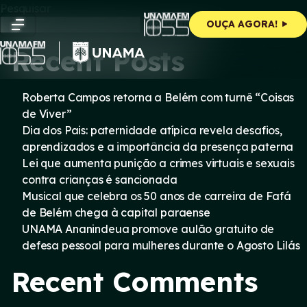
Skip
Pesquisar
to
Pesquisar
OUÇA AGORA!
content
Recent Posts
Roberta Campos retorna a Belém com turnê “Coisas
de Viver”
Dia dos Pais: paternidade atípica revela desafios,
aprendizados e a importância da presença paterna
Lei que aumenta punição a crimes virtuais e sexuais
contra crianças é sancionada
Musical que celebra os 50 anos de carreira de Fafá
de Belém chega à capital paraense
UNAMA Ananindeua promove aulão gratuito de
defesa pessoal para mulheres durante o Agosto Lilás
Recent Comments