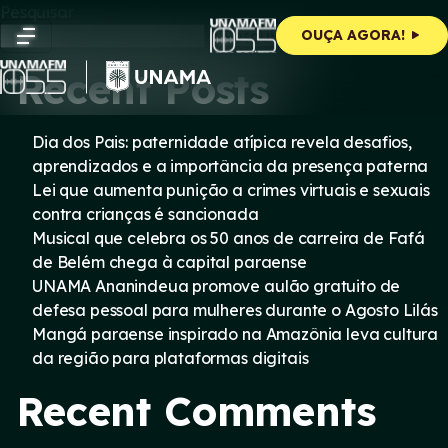
Skip
Pesquisar
to
Pesquisar
OUÇA AGORA!
content
Recent Posts
Dia dos Pais: paternidade atípica revela desafios,
aprendizados e a importância da presença paterna
Lei que aumenta punição a crimes virtuais e sexuais
contra crianças é sancionada
Musical que celebra os 50 anos de carreira de Fafá
de Belém chega à capital paraense
UNAMA Ananindeua promove aulão gratuito de
defesa pessoal para mulheres durante o Agosto Lilás
Mangá paraense inspirado na Amazônia leva cultura
da região para plataformas digitais
Recent Comments