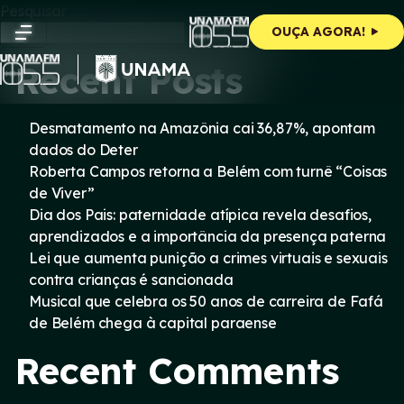
Skip
Pesquisar
to
Pesquisar
OUÇA AGORA!
content
Recent Posts
Desmatamento na Amazônia cai 36,87%, apontam
dados do Deter
Roberta Campos retorna a Belém com turnê “Coisas
de Viver”
Dia dos Pais: paternidade atípica revela desafios,
aprendizados e a importância da presença paterna
Lei que aumenta punição a crimes virtuais e sexuais
contra crianças é sancionada
Musical que celebra os 50 anos de carreira de Fafá
de Belém chega à capital paraense
Recent Comments