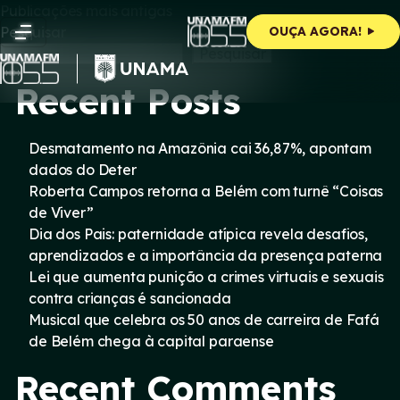
Navegação
Skip
Publicações mais antigas
to
Pesquisar
OUÇA AGORA!
content
por
Pesquisar
Recent Posts
posts
Desmatamento na Amazônia cai 36,87%, apontam
dados do Deter
Roberta Campos retorna a Belém com turnê “Coisas
de Viver”
Dia dos Pais: paternidade atípica revela desafios,
aprendizados e a importância da presença paterna
Lei que aumenta punição a crimes virtuais e sexuais
contra crianças é sancionada
Musical que celebra os 50 anos de carreira de Fafá
de Belém chega à capital paraense
Recent Comments