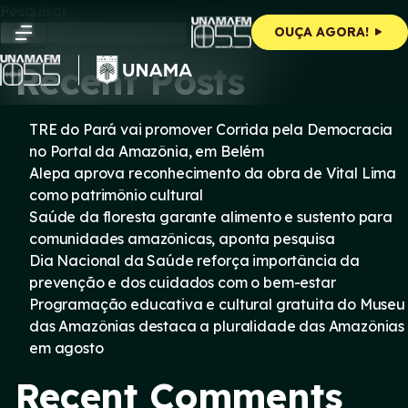
Skip
Pesquisar
to
Pesquisar
OUÇA AGORA!
content
Recent Posts
TRE do Pará vai promover Corrida pela Democracia
no Portal da Amazônia, em Belém
Alepa aprova reconhecimento da obra de Vital Lima
como patrimônio cultural
Saúde da floresta garante alimento e sustento para
comunidades amazônicas, aponta pesquisa
Dia Nacional da Saúde reforça importância da
prevenção e dos cuidados com o bem-estar
Programação educativa e cultural gratuita do Museu
das Amazônias destaca a pluralidade das Amazônias
em agosto
Recent Comments