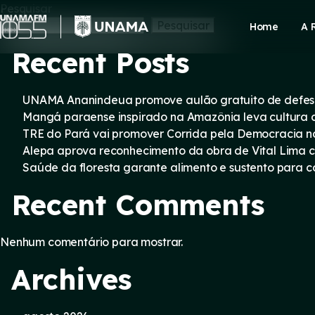
Skip
Pesquisar
to
Pesquisar
Home
A 
content
Recent Posts
UNAMA Ananindeua promove aulão gratuito de defesa 
Mangá paraense inspirado na Amazônia leva cultura d
TRE do Pará vai promover Corrida pela Democracia n
Alepa aprova reconhecimento da obra de Vital Lima c
Saúde da floresta garante alimento e sustento para
Recent Comments
Nenhum comentário para mostrar.
Archives