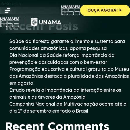
Skip
Pesquisar
to
Pesquisar
OUÇA AGORA!
content
Recent Posts
Saúde da floresta garante alimento e sustento para
comunidades amazônicas, aponta pesquisa
Dia Nacional da Saúde reforça importância da
prevenção e dos cuidados com o bem-estar
Programação educativa e cultural gratuita do Museu
das Amazônias destaca a pluralidade das Amazônias
em agosto
Estudo revela a importância da interação entre os
animais e as árvores da Amazônia
Campanha Nacional de Multivacinação ocorre até o
dia 1º de setembro em todo o Brasil
Recent Comments