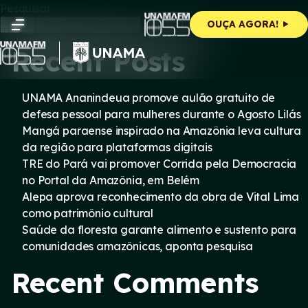
Skip
Pesquisar
to
Pesquisar
OUÇA AGORA!
content
Recent Posts
UNAMA Ananindeua promove aulão gratuito de
defesa pessoal para mulheres durante o Agosto Lilás
Mangá paraense inspirado na Amazônia leva cultura
da região para plataformas digitais
TRE do Pará vai promover Corrida pela Democracia
no Portal da Amazônia, em Belém
Alepa aprova reconhecimento da obra de Vital Lima
como patrimônio cultural
Saúde da floresta garante alimento e sustento para
comunidades amazônicas, aponta pesquisa
Recent Comments