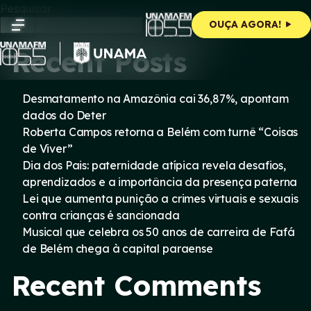
Skip
Pesquisar
to
Pesquisar
OUÇA AGORA!
content
Recent Posts
Desmatamento na Amazônia cai 36,87%, apontam
dados do Deter
Roberta Campos retorna a Belém com turnê “Coisas
de Viver”
Dia dos Pais: paternidade atípica revela desafios,
aprendizados e a importância da presença paterna
Lei que aumenta punição a crimes virtuais e sexuais
contra crianças é sancionada
Musical que celebra os 50 anos de carreira de Fafá
de Belém chega à capital paraense
Recent Comments