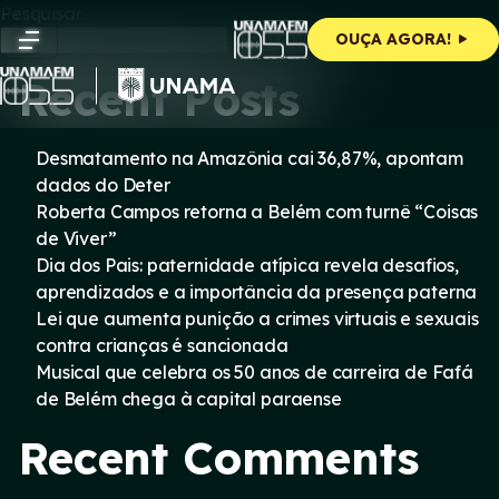
Skip
Pesquisar
to
Pesquisar
OUÇA AGORA!
content
Recent Posts
Desmatamento na Amazônia cai 36,87%, apontam
dados do Deter
Roberta Campos retorna a Belém com turnê “Coisas
de Viver”
Dia dos Pais: paternidade atípica revela desafios,
aprendizados e a importância da presença paterna
Lei que aumenta punição a crimes virtuais e sexuais
contra crianças é sancionada
Musical que celebra os 50 anos de carreira de Fafá
de Belém chega à capital paraense
Recent Comments