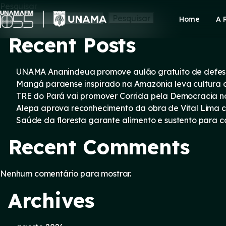
Skip
Pesquisar
to
Pesquisar
Home
A 
content
Recent Posts
UNAMA Ananindeua promove aulão gratuito de defesa 
Mangá paraense inspirado na Amazônia leva cultura d
TRE do Pará vai promover Corrida pela Democracia n
Alepa aprova reconhecimento da obra de Vital Lima c
Saúde da floresta garante alimento e sustento para
Recent Comments
Nenhum comentário para mostrar.
Archives