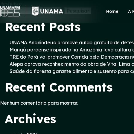
Skip
Pesquisar
to
Pesquisar
Home
A 
content
Recent Posts
UNAMA Ananindeua promove aulão gratuito de defesa 
Mangá paraense inspirado na Amazônia leva cultura d
TRE do Pará vai promover Corrida pela Democracia n
Alepa aprova reconhecimento da obra de Vital Lima c
Saúde da floresta garante alimento e sustento para
Recent Comments
Nenhum comentário para mostrar.
Archives