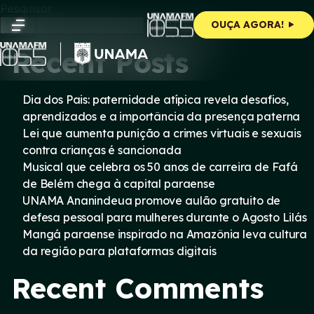
Skip
Pesquisar
to
Pesquisar
OUÇA AGORA!
content
Recent Posts
Dia dos Pais: paternidade atípica revela desafios,
aprendizados e a importância da presença paterna
Lei que aumenta punição a crimes virtuais e sexuais
contra crianças é sancionada
Musical que celebra os 50 anos de carreira de Fafá
de Belém chega à capital paraense
UNAMA Ananindeua promove aulão gratuito de
defesa pessoal para mulheres durante o Agosto Lilás
Mangá paraense inspirado na Amazônia leva cultura
da região para plataformas digitais
Recent Comments