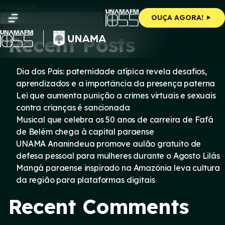
Skip
Pesquisar
to
Pesquisar
OUÇA AGORA!
content
Recent Posts
Dia dos Pais: paternidade atípica revela desafios,
aprendizados e a importância da presença paterna
Lei que aumenta punição a crimes virtuais e sexuais
contra crianças é sancionada
Musical que celebra os 50 anos de carreira de Fafá
de Belém chega à capital paraense
UNAMA Ananindeua promove aulão gratuito de
defesa pessoal para mulheres durante o Agosto Lilás
Mangá paraense inspirado na Amazônia leva cultura
da região para plataformas digitais
Recent Comments