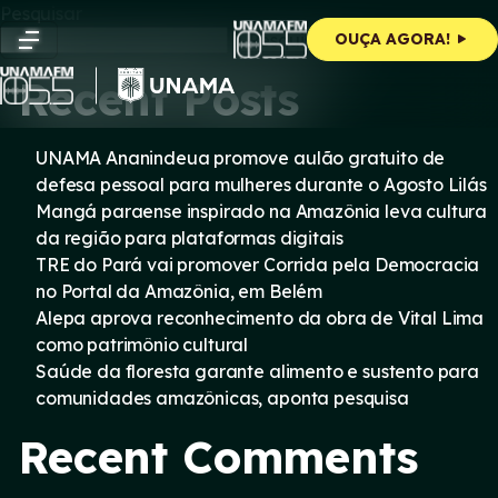
Skip
Pesquisar
to
Pesquisar
OUÇA AGORA!
content
Recent Posts
UNAMA Ananindeua promove aulão gratuito de
defesa pessoal para mulheres durante o Agosto Lilás
Mangá paraense inspirado na Amazônia leva cultura
da região para plataformas digitais
TRE do Pará vai promover Corrida pela Democracia
no Portal da Amazônia, em Belém
Alepa aprova reconhecimento da obra de Vital Lima
como patrimônio cultural
Saúde da floresta garante alimento e sustento para
comunidades amazônicas, aponta pesquisa
Recent Comments