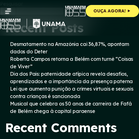
Skip
Pesquisar
to
Pesquisar
OUÇA AGORA!
content
Recent Posts
Desmatamento na Amazônia cai 36,87%, apontam
dados do Deter
Roberta Campos retorna a Belém com turnê “Coisas
de Viver”
Dia dos Pais: paternidade atípica revela desafios,
aprendizados e a importância da presença paterna
Lei que aumenta punição a crimes virtuais e sexuais
contra crianças é sancionada
Musical que celebra os 50 anos de carreira de Fafá
de Belém chega à capital paraense
Recent Comments