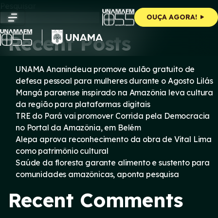
Skip
Pesquisar
to
Pesquisar
OUÇA AGORA!
content
Recent Posts
UNAMA Ananindeua promove aulão gratuito de
defesa pessoal para mulheres durante o Agosto Lilás
Mangá paraense inspirado na Amazônia leva cultura
da região para plataformas digitais
TRE do Pará vai promover Corrida pela Democracia
no Portal da Amazônia, em Belém
Alepa aprova reconhecimento da obra de Vital Lima
como patrimônio cultural
Saúde da floresta garante alimento e sustento para
comunidades amazônicas, aponta pesquisa
Recent Comments