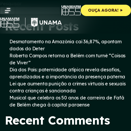
Skip
Pesquisar
to
Pesquisar
OUÇA AGORA!
content
Recent Posts
Desmatamento na Amazônia cai 36,87%, apontam
dados do Deter
Roberta Campos retorna a Belém com turnê “Coisas
de Viver”
Dia dos Pais: paternidade atípica revela desafios,
aprendizados e a importância da presença paterna
Lei que aumenta punição a crimes virtuais e sexuais
contra crianças é sancionada
Musical que celebra os 50 anos de carreira de Fafá
de Belém chega à capital paraense
Recent Comments