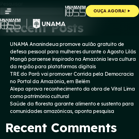
Skip
Pesquisar
to
Pesquisar
OUÇA AGORA!
content
Recent Posts
UNAMA Ananindeua promove aulão gratuito de
defesa pessoal para mulheres durante o Agosto Lilás
Mangá paraense inspirado na Amazônia leva cultura
da região para plataformas digitais
TRE do Pará vai promover Corrida pela Democracia
no Portal da Amazônia, em Belém
Alepa aprova reconhecimento da obra de Vital Lima
como patrimônio cultural
Saúde da floresta garante alimento e sustento para
comunidades amazônicas, aponta pesquisa
Recent Comments