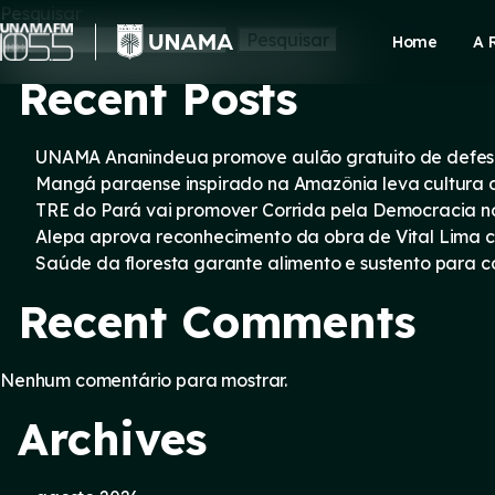
Skip
Pesquisar
to
Pesquisar
Home
A 
content
Recent Posts
UNAMA Ananindeua promove aulão gratuito de defesa 
Mangá paraense inspirado na Amazônia leva cultura d
TRE do Pará vai promover Corrida pela Democracia n
Alepa aprova reconhecimento da obra de Vital Lima c
Saúde da floresta garante alimento e sustento para
Recent Comments
Nenhum comentário para mostrar.
Archives