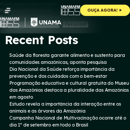
Navegação
Skip
Publicações mais antigas
to
Publicações mais novas
OUÇA AGORA!
content
por
Pesquisar
Pesquisar
posts
Recent Posts
Saúde da floresta garante alimento e sustento para
comunidades amazônicas, aponta pesquisa
Dia Nacional da Saúde reforça importância da
prevenção e dos cuidados com o bem-estar
Programação educativa e cultural gratuita do Museu
das Amazônias destaca a pluralidade das Amazônias
em agosto
Estudo revela a importância da interação entre os
animais e as árvores da Amazônia
Campanha Nacional de Multivacinação ocorre até o
dia 1º de setembro em todo o Brasil