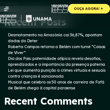
Skip
Pesquisar
to
Pesquisar
OUÇA AGORA!
content
Recent Posts
Desmatamento na Amazônia cai 36,87%, apontam
dados do Deter
Roberta Campos retorna a Belém com turnê “Coisas
de Viver”
Dia dos Pais: paternidade atípica revela desafios,
aprendizados e a importância da presença paterna
Lei que aumenta punição a crimes virtuais e sexuais
contra crianças é sancionada
Musical que celebra os 50 anos de carreira de Fafá
de Belém chega à capital paraense
Recent Comments