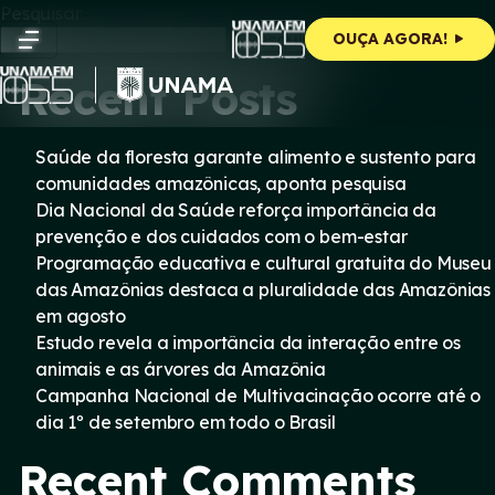
Skip
Pesquisar
to
Pesquisar
OUÇA AGORA!
content
Recent Posts
Saúde da floresta garante alimento e sustento para
comunidades amazônicas, aponta pesquisa
Dia Nacional da Saúde reforça importância da
prevenção e dos cuidados com o bem-estar
Programação educativa e cultural gratuita do Museu
das Amazônias destaca a pluralidade das Amazônias
em agosto
Estudo revela a importância da interação entre os
animais e as árvores da Amazônia
Campanha Nacional de Multivacinação ocorre até o
dia 1º de setembro em todo o Brasil
Recent Comments