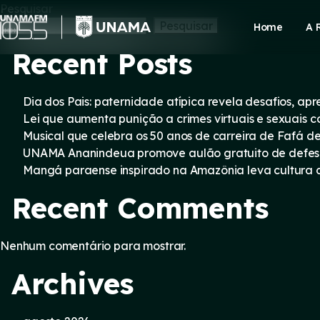
Skip
Pesquisar
to
Pesquisar
Home
A 
content
Recent Posts
Dia dos Pais: paternidade atípica revela desafios, a
Lei que aumenta punição a crimes virtuais e sexuais 
Musical que celebra os 50 anos de carreira de Fafá d
UNAMA Ananindeua promove aulão gratuito de defesa 
Mangá paraense inspirado na Amazônia leva cultura d
Recent Comments
Nenhum comentário para mostrar.
Archives