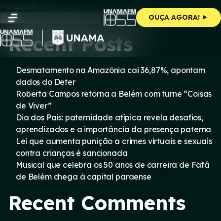
Skip
Pesquisar
to
Pesquisar
OUÇA AGORA!
content
Recent Posts
Desmatamento na Amazônia cai 36,87%, apontam
dados do Deter
Roberta Campos retorna a Belém com turnê “Coisas
de Viver”
Dia dos Pais: paternidade atípica revela desafios,
aprendizados e a importância da presença paterna
Lei que aumenta punição a crimes virtuais e sexuais
contra crianças é sancionada
Musical que celebra os 50 anos de carreira de Fafá
de Belém chega à capital paraense
Recent Comments