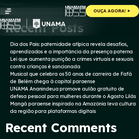
Skip
Pesquisar
to
Pesquisar
OUÇA AGORA!
content
Recent Posts
Dia dos Pais: paternidade atípica revela desafios,
aprendizados e a importância da presença paterna
Lei que aumenta punição a crimes virtuais e sexuais
contra crianças é sancionada
Musical que celebra os 50 anos de carreira de Fafá
de Belém chega à capital paraense
UNAMA Ananindeua promove aulão gratuito de
defesa pessoal para mulheres durante o Agosto Lilás
Mangá paraense inspirado na Amazônia leva cultura
da região para plataformas digitais
Recent Comments