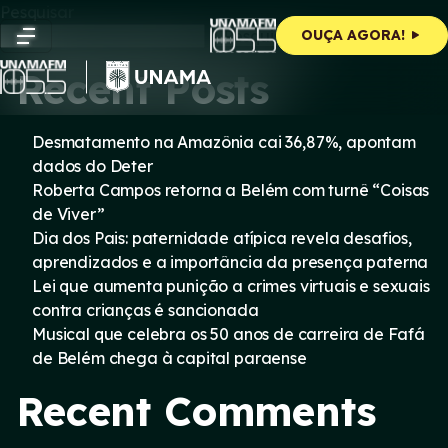
Skip
Pesquisar
to
Pesquisar
OUÇA AGORA!
content
Recent Posts
Desmatamento na Amazônia cai 36,87%, apontam
dados do Deter
Roberta Campos retorna a Belém com turnê “Coisas
de Viver”
Dia dos Pais: paternidade atípica revela desafios,
aprendizados e a importância da presença paterna
Lei que aumenta punição a crimes virtuais e sexuais
contra crianças é sancionada
Musical que celebra os 50 anos de carreira de Fafá
de Belém chega à capital paraense
Recent Comments