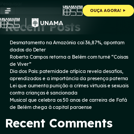
Skip
Pesquisar
to
Pesquisar
OUÇA AGORA!
content
Recent Posts
Desmatamento na Amazônia cai 36,87%, apontam
dados do Deter
Roberta Campos retorna a Belém com turnê “Coisas
de Viver”
Dia dos Pais: paternidade atípica revela desafios,
aprendizados e a importância da presença paterna
Lei que aumenta punição a crimes virtuais e sexuais
contra crianças é sancionada
Musical que celebra os 50 anos de carreira de Fafá
de Belém chega à capital paraense
Recent Comments