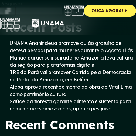
Skip
Pesquisar
to
Pesquisar
OUÇA AGORA!
content
Recent Posts
UNAMA Ananindeua promove aulão gratuito de
defesa pessoal para mulheres durante o Agosto Lilás
Mangá paraense inspirado na Amazônia leva cultura
da região para plataformas digitais
TRE do Pará vai promover Corrida pela Democracia
no Portal da Amazônia, em Belém
Alepa aprova reconhecimento da obra de Vital Lima
como patrimônio cultural
Saúde da floresta garante alimento e sustento para
comunidades amazônicas, aponta pesquisa
Recent Comments