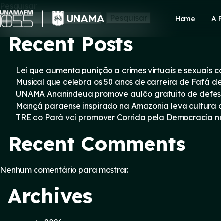
Skip
Pesquisar
to
Pesquisar
Home
A 
content
Recent Posts
Lei que aumenta punição a crimes virtuais e sexuais 
Musical que celebra os 50 anos de carreira de Fafá d
UNAMA Ananindeua promove aulão gratuito de defesa 
Mangá paraense inspirado na Amazônia leva cultura d
TRE do Pará vai promover Corrida pela Democracia n
Recent Comments
Nenhum comentário para mostrar.
Archives