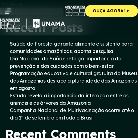
Skip
Pesquisar
to
Pesquisar
OUÇA AGORA!
content
Recent Posts
Saúde da floresta garante alimento e sustento para
comunidades amazônicas, aponta pesquisa
Dia Nacional da Saúde reforça importância da
prevenção e dos cuidados com o bem-estar
Programação educativa e cultural gratuita do Museu
das Amazônias destaca a pluralidade das Amazônias
em agosto
Estudo revela a importância da interação entre os
animais e as árvores da Amazônia
Campanha Nacional de Multivacinação ocorre até o
dia 1º de setembro em todo o Brasil
Recent Comments