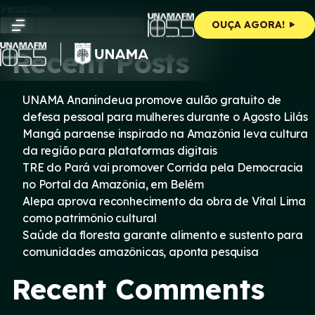
Skip
Pesquisar
to
Pesquisar
OUÇA AGORA!
content
Recent Posts
UNAMA Ananindeua promove aulão gratuito de
defesa pessoal para mulheres durante o Agosto Lilás
Mangá paraense inspirado na Amazônia leva cultura
da região para plataformas digitais
TRE do Pará vai promover Corrida pela Democracia
no Portal da Amazônia, em Belém
Alepa aprova reconhecimento da obra de Vital Lima
como patrimônio cultural
Saúde da floresta garante alimento e sustento para
comunidades amazônicas, aponta pesquisa
Recent Comments