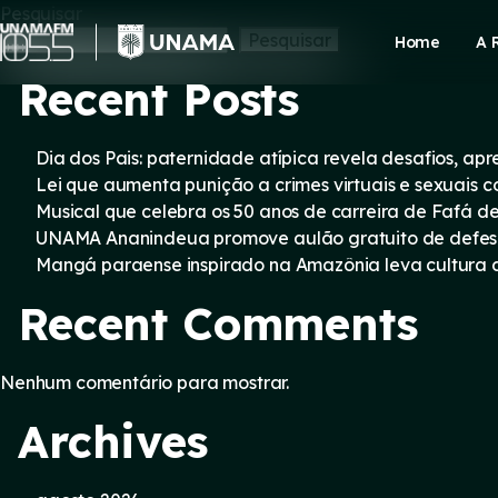
Skip
Pesquisar
to
Pesquisar
Home
A 
content
Recent Posts
Dia dos Pais: paternidade atípica revela desafios, a
Lei que aumenta punição a crimes virtuais e sexuais 
Musical que celebra os 50 anos de carreira de Fafá d
UNAMA Ananindeua promove aulão gratuito de defesa 
Mangá paraense inspirado na Amazônia leva cultura d
Recent Comments
Nenhum comentário para mostrar.
Archives