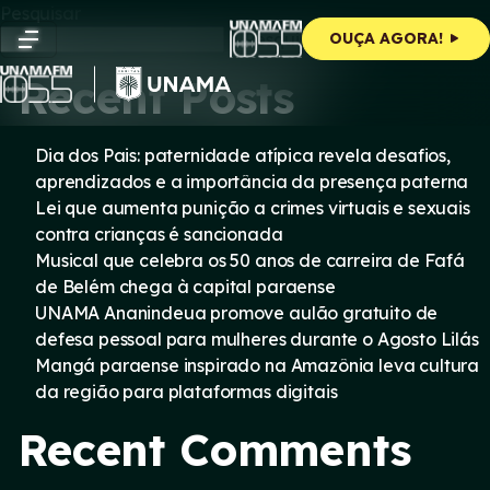
Skip
Pesquisar
to
Pesquisar
OUÇA AGORA!
content
Recent Posts
Dia dos Pais: paternidade atípica revela desafios,
aprendizados e a importância da presença paterna
Lei que aumenta punição a crimes virtuais e sexuais
contra crianças é sancionada
Musical que celebra os 50 anos de carreira de Fafá
de Belém chega à capital paraense
UNAMA Ananindeua promove aulão gratuito de
defesa pessoal para mulheres durante o Agosto Lilás
Mangá paraense inspirado na Amazônia leva cultura
da região para plataformas digitais
Recent Comments